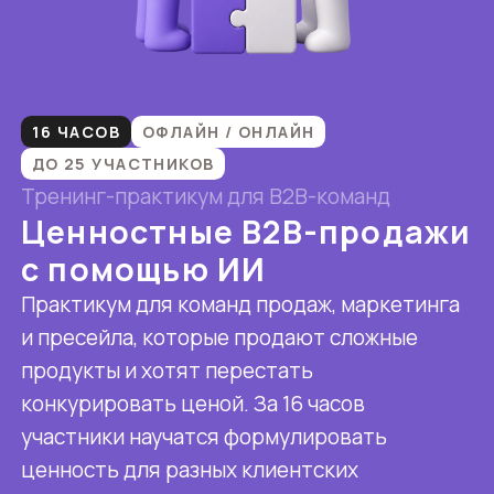
16 ЧАСОВ
ОФЛАЙН / ОНЛАЙН
ДО 25 УЧАСТНИКОВ
Тренинг-практикум для B2B-команд
Ценностные B2B-продажи
с помощью ИИ
Практикум для команд продаж, маркетинга
и пресейла, которые продают сложные
продукты и хотят перестать
конкурировать ценой. За 16 часов
участники научатся формулировать
ценность для разных клиентских
сегментов, использовать ИИ для
подготовки гипотез, КП и презентаций
и соберут рабочие артефакты для своих
продаж.
СТОИМОСТЬ ЗА 1 ДЕНЬ
ОТ 450 ТЫС. РУБ.