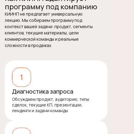
программу под компанию
КИИНП не предлагает универсальную
лекцию. Мы собираем программу под
контекст вашей задачи: продукт, сегменты
+7
клиентов, текущие материалы, цели
коммерческой команды и реальные
сложности в продажах
Я даю
согласие на обработку своих
1
персональных данных
Я принимаю условия
Политики в
отношении обработки персональных
Диагностика запроса
данных
Обсуждаем продукт, аудиторию, типы
сделок, текущие КП, презентации,
ОТПРАВИТЬ
лендинги и задачи команды