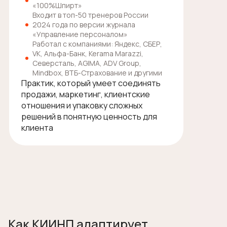
«100%Шпирт»
Входит в топ-50 тренеров России
2024 года по версии журнала
«Управление персоналом»
Работал с компаниями: Яндекс, СБЕР,
VK, Альфа-Банк, Kerama Marazzi,
Северсталь, AGIMA, ADV Group,
Mindbox, ВТБ-Страхование и другими
Практик, который умеет соединять
Обсудить запуск
продажи, маркетинг, клиентские
практикума для вашей
отношения и упаковку сложных
решений в понятную ценность для
команды
клиента
Оставьте заявку, и мы обсудим вашу
продуктовую линейку, клиентские
сегменты, текущие материалы и задачи
коммерческой команды. После этого
предложим формат практикума под ваш
бизнес.
Как КИИНП адаптирует