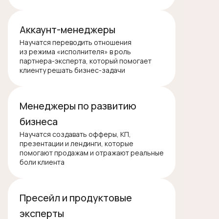
Аккаунт-менеджеры
Научатся переводить отношения
из режима «исполнителя» в роль
партнера-эксперта, который помогает
клиенту решать бизнес-задачи
Менеджеры по развитию
бизнеса
Научатся создавать офферы, КП,
презентации и лендинги, которые
помогают продажам и отражают реальные
боли клиента
МОДУЛЬ 1
Пресейл и продуктовые
Как продвигать и продавать
эксперты
через ценность