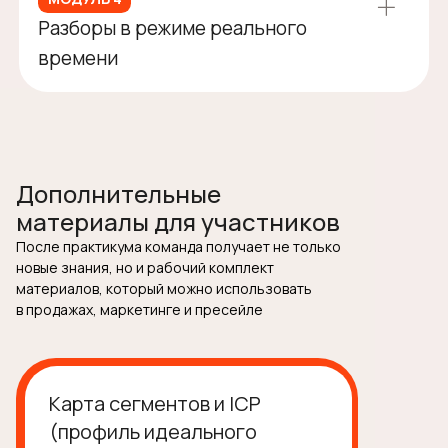
Анализ материалов участников: КП,
презентаций, сайтов и продуктовых
описаний
Удаление воды, усиление смыслов,
Дополнительные
переупаковка ценности под клиента
материалы для участников
После практикума команда получает не только
новые знания, но и рабочий комплект
материалов, который можно использовать
в продажах, маркетинге и пресейле
Карта сегментов и ICP
(профиль идеального