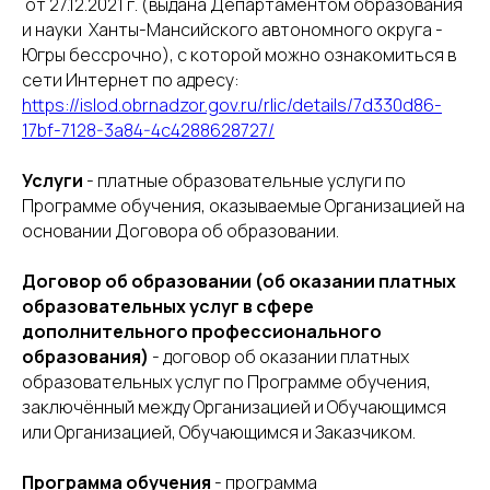
от 27.12.2021 г. (выдана Департаментом образования
и науки Ханты-Мансийского автономного округа -
Югры бессрочно), с которой можно ознакомиться в
сети Интернет по адресу:
https://islod.obrnadzor.gov.ru/rlic/details/7d330d86-
17bf-7128-3a84-4c4288628727/
Услуги
- платные образовательные услуги по
Программе обучения, оказываемые Организацией на
основании Договора об образовании.
Договор об образовании (об оказании платных
образовательных услуг в сфере
дополнительного профессионального
образования)
- договор об оказании платных
образовательных услуг по Программе обучения,
заключённый между Организацией и Обучающимся
или Организацией, Обучающимся и Заказчиком.
Программа обучения
- программа