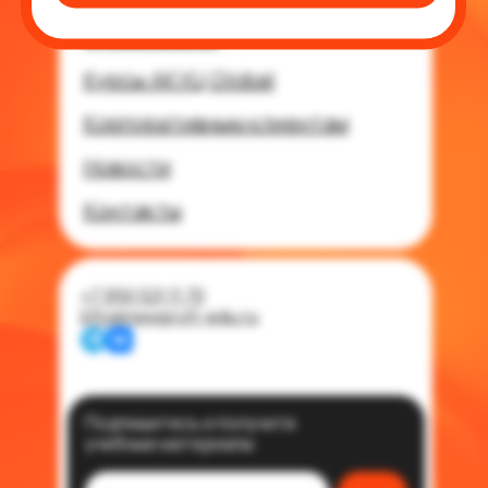
Курсы КИИНП
Курсы АКУЦ Global
Корпоративным клиентам
Новости
Контакты
+7 950 521 11 70
info@newprofi-edu.ru
Подпишитесь и получите
учебные материалы